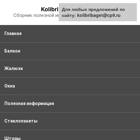
Перейти
Kolibribaget.ru
Для любых предложений по
к
сайту: kolibribaget@cp9.ru
Сборник полезной информации про балкон
контенту
Главная
Балкон
Жалюзи
Окна
Полезная информация
Стеклопакеты
Шторы