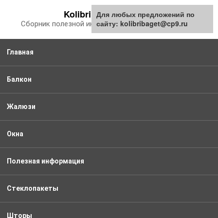
Перейти
Kolibribaget.ru
Для любых предложений по
к
сайту: kolibribaget@cp9.ru
Сборник полезной информации про балкон
контенту
Главная
Балкон
Жалюзи
Окна
Полезная информация
Стеклопакеты
Шторы