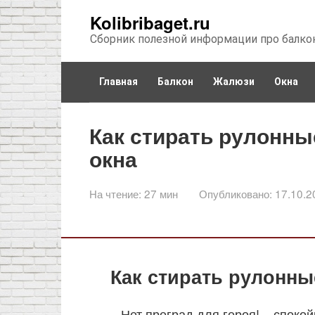
Перейти
Kolibribaget.ru
к
Сборник полезной информации про балко
контенту
Главная
Балкон
Жалюзи
Окна
Как стирать рулонн
окна
На чтение:
27 мин
Опубликовано:
17.10.2
Как стирать рулонн
– Нет преград для героя! – споко