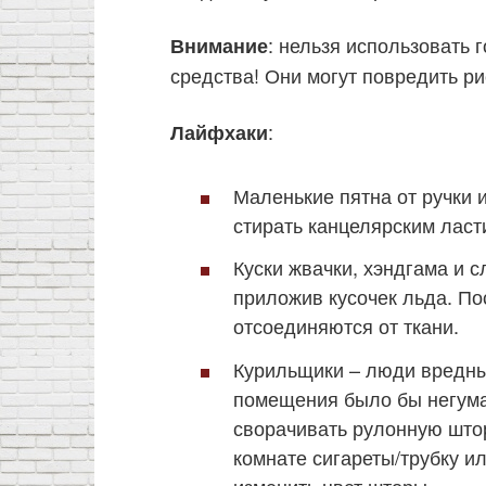
: нельзя использовать 
Внимание
средства! Они могут повредить ри
:
Лайфхаки
Маленькие пятна от ручки 
стирать канцелярским ласт
Куски жвачки, хэндгама и 
приложив кусочек льда. По
отсоединяются от ткани.
Курильщики – люди вредные
помещения было бы негума
сворачивать рулонную штор
комнате сигареты/трубку ил
изменить цвет шторы.