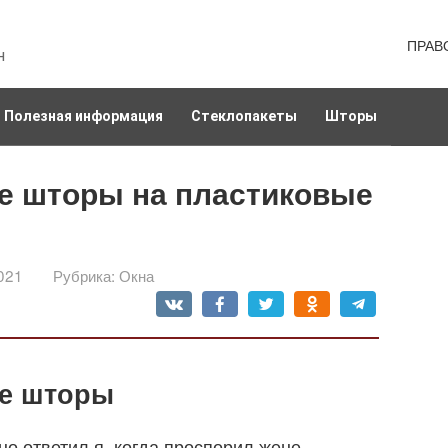
ПРАВ
н
Полезная информация
Стеклопакеты
Шторы
ые шторы на пластиковые
021
Рубрика:
Окна
ые шторы
йно ответил я, когда проспорил жене