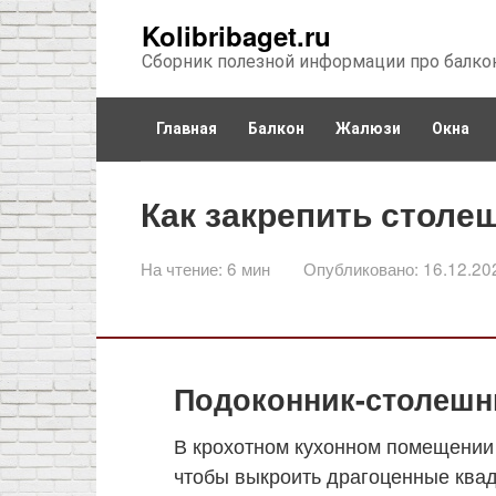
Перейти
Kolibribaget.ru
к
Сборник полезной информации про балко
контенту
Главная
Балкон
Жалюзи
Окна
Как закрепить столе
На чтение:
6 мин
Опубликовано:
16.12.20
Подоконник-столешни
В крохотном кухонном помещении
чтобы выкроить драгоценные ква