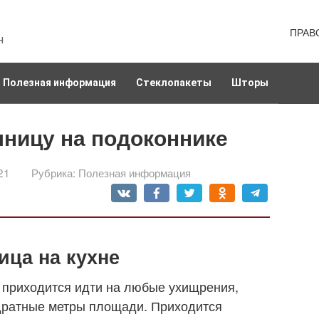
ПРАВ
н
Полезная информация
Стеклопакеты
Шторы
шницу на подоконнике
21
Рубрика:
Полезная информация
ца на кухне
 приходится идти на любые ухищрения,
дратные метры площади. Приходится