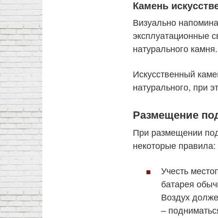
Камень искусств
Визуально напомина
эксплуатационные св
натурального камня.
Искусственный камен
натурального, при э
Размещение по
При размещении под
некоторые правила:
Учесть место
батарея обыч
Воздух долже
– подниматься