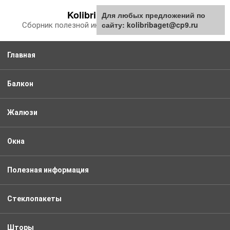
Перейти
Kolibribaget.ru
Для любых предложений по
к
сайту: kolibribaget@cp9.ru
Сборник полезной информации про балкон
контенту
Главная
Балкон
Жалюзи
Окна
Полезная информация
Стеклопакеты
Шторы