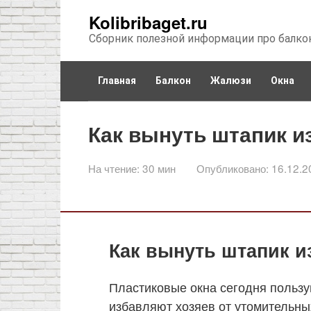
Перейти
Kolibribaget.ru
к
Сборник полезной информации про балко
контенту
Главная
Балкон
Жалюзи
Окна
Как вынуть штапик и
На чтение:
30 мин
Опубликовано:
16.12.2
Как вынуть штапик и
Пластиковые окна сегодня польз
избавляют хозяев от утомительны