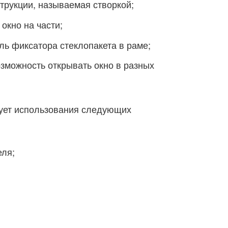
трукции, называемая створкой;
окно на части;
ь фиксатора стеклопакета в раме;
озможность открывать окно в разных
бует использования следующих
еля;