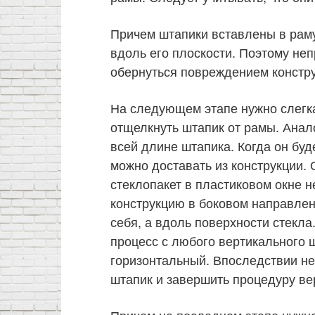
Причем штапики вставлены в раму
вдоль его плоскости. Поэтому не
обернуться повреждением констру
На следующем этапе нужно слегка
отщелкнуть штапик от рамы. Анал
всей длине штапика. Когда он буд
можно доставать из конструкции. 
стеклопакет в пластиковом окне н
конструкцию в боковом направлени
себя, а вдоль поверхности стекл
процесс с любого вертикального 
горизонтальный. Впоследствии н
штапик и завершить процедуру ве
Причем на последнем этапе нужно