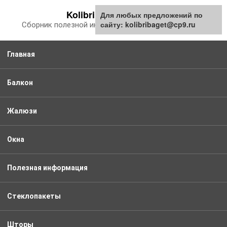
Перейти
Kolibribaget.ru
Для любых предложений по
к
сайту: kolibribaget@cp9.ru
Сборник полезной информации про балкон
контенту
Главная
Балкон
Жалюзи
Окна
Полезная информация
Стеклопакеты
Шторы