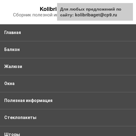
Перейти
Kolibribaget.ru
Для любых предложений по
к
сайту: kolibribaget@cp9.ru
Сборник полезной информации про балкон
контенту
Главная
Балкон
Жалюзи
Окна
Полезная информация
Стеклопакеты
Шторы