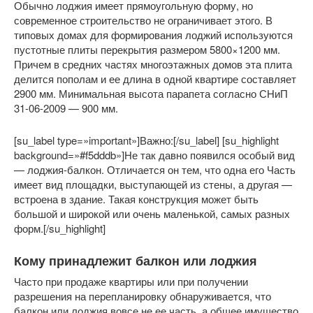
Обычно лоджия имеет прямоугольную форму, но
современное строительство не ограничивает этого. В
типовых домах для формирования лоджий используются
пустотные плиты перекрытия размером 5800×1200 мм.
Причем в средних частях многоэтажных домов эта плита
делится пополам и ее длина в одной квартире составляет
2900 мм. Минимальная высота парапета согласно СНиП
31-06-2009 — 900 мм.
[su_label type=»important»]Важно:[/su_label] [su_highlight
background=»#f5dddb»]Не так давно появился особый вид
— лоджия-балкон. Отличается он тем, что одна его Часть
имеет вид площадки, выступающей из стены, а другая —
встроена в здание. Такая конструкция может быть
большой и широкой или очень маленькой, самых разных
форм.[/su_highlight]
Кому принадлежит балкон или лоджия
Часто при продаже квартиры или при получении
разрешения на перепланировку обнаруживается, что
балкон или лоджия вовсе не ее часть, а общее имущество