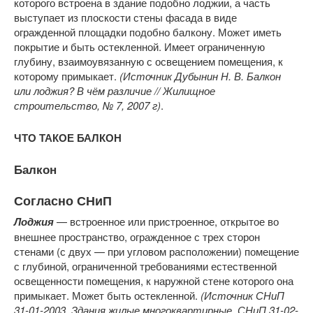
которого встроена в здание подобно лоджии, а часть
выступает из плоскости стены фасада в виде
огражденной площадки подобно балкону. Может иметь
покрытие и быть остекленной. Имеет ограниченную
глубину, взаимоувязанную с освещением помещения, к
которому примыкает.
(Источник Дубынин Н. В. Балкон
или лоджия? В чём различие // Жилищное
строительство, № 7, 2007 г)
.
ЧТО ТАКОЕ БАЛКОН
Балкон
Согласно СНиП
Лоджия
— встроенное или пристроенное, открытое во
внешнее пространство, огражденное с трех сторон
стенами (с двух — при угловом расположении) помещение
с глубиной, ограниченной требованиями естественной
освещенности помещения, к наружной стене которого она
примыкает. Может быть остекленной.
(Источник СНиП
31-01-2003. Здания жилые многоквартирные, СНиП 31-02-