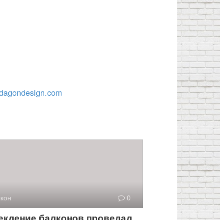
dagondesign.com
кон
0
екление балконов проведал