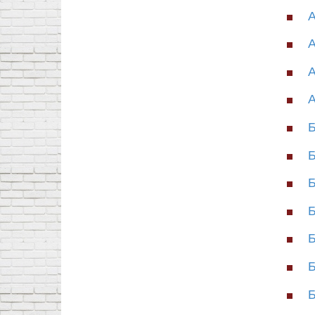
А
А
А
А
Б
Б
Б
Б
Б
Б
Б