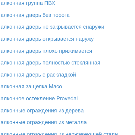
алконная группа ПВХ
алконная дверь без порога
алконная дверь не закрывается снаружи
алконная дверь открывается наружу
алконная дверь плохо прижимается
алконная дверь полностью стеклянная
алконная дверь с раскладкой
алконная защелка Maco
алконное остекление Provedal
алконные ограждения из дерева
алконные ограждения из металла
алконные ограждения из нержавеющей стали