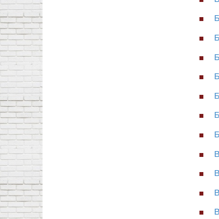
Б
Б
Б
Б
Б
Б
Б
В
В
В
В