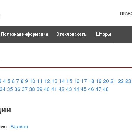
ПРАВ
н
Полезная информация
Стеклопакеты
Шторы
а
3
4
5
6
7
8
9
10
11
12
13
14
15
16
17
18
19
20
21
22
23
34
35
36
37
38
39
40
41
42
43
44
45
46
47
48
ции
Балкон
рия: