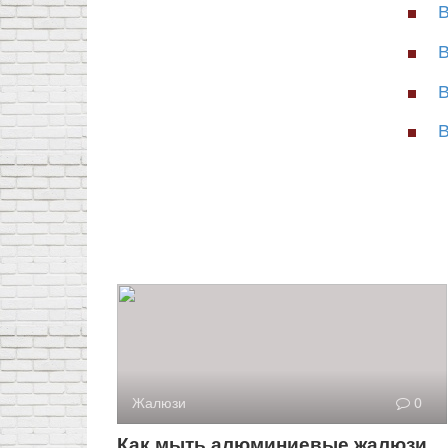
В
В
В
В
Жалюзи
0
Как мыть алюминиевые жалюзи