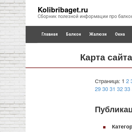
Перейти
Kolibribaget.ru
к
Сборник полезной информации про балко
контенту
Главная
Балкон
Жалюзи
Окна
Карта сайт
Страница: 1
2
29
30
31
32
33
Публика
Катего