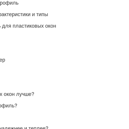
профиль
актеристики и типы
 для пластиковых окон
ер
х окон лучше?
рофиль?
 надежнее и теплее?