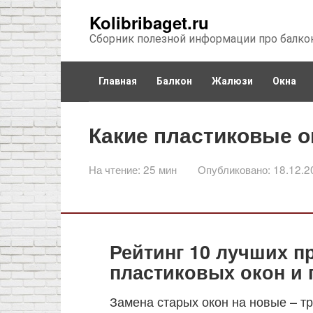
Перейти
Kolibribaget.ru
к
Сборник полезной информации про балко
контенту
Главная
Балкон
Жалюзи
Окна
Какие пластиковые 
На чтение:
25 мин
Опубликовано:
18.12.2
Рейтинг 10 лучших п
пластиковых окон и
Замена старых окон на новые – т