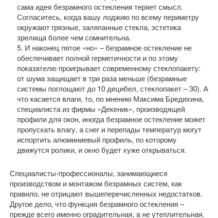
сама идея безрамного остекления теряет смысл.
Согласитесь, когда вашу лоджию по всему периметру
окружают грязные, заляпанные стекла, эстетика
зрелища более чем сомнительна.
5. И наконец пятое «но» – безрамное остекление не
обеспечивает полной герметичности и по этому
показателю проигрывает современному стеклопакету:
от шума защищает в три раза меньше (безрамные
системы поглощают до 10 децибел, стеклопакет – 30). А
что касается влаги, то, по мнению Максима Бредихина,
специалиста из фирмы «Декеник», производящей
профили для окон, иногда безрамное остекление может
пропускать влагу, а снег и перепады температур могут
испортить алюминиевый профиль, по которому
движутся ролики, и окно будет хуже открываться.
Специалисты-профессионалы, занимающиеся
производством и монтажом безрамных систем, как
правило, не отрицают вышеперечисленных недостатков.
Другое дело, что функция безрамного остекления –
прежде всего именно оградительная, а не утеплительная.