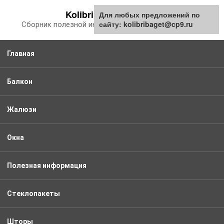
Перейти
Kolibribaget.ru
Для любых предложений по
к
сайту: kolibribaget@cp9.ru
Сборник полезной информации про балкон
контенту
Главная
Балкон
Жалюзи
Окна
Полезная информация
Стеклопакеты
Шторы