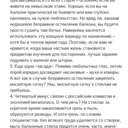
живете на невысоком этаже. Хорошо, если вы на
балконе практически не бываете или вам глубоко
наплевать на чужое любопытство. Но вряд ли, заказав
недешевое безрамное остекление балкона, вы будете
просто сушить там белье. Наверняка захочется
использовать эту изящную веранду по назначению –
хотя бы в теплое время года. Поэтому, если вам не
нравится, когда ваша частная жизнь становится
предметом изучения для посторонних, лучше заранее
подумать о жалюзи или шторах.
3. Еще одна «засада». Помимо любопытных глаз, летом
порой изрядно досаждают насекомые – мухи и комары.
А вот как в случае безрамного остекления закрепить
москитную сетку? Увы, москитную сетку к стеклам не
прибьешь.
4. Четвертый минус связан с российским климатом и
экологией мегаполиса. О чем речь? На стеклах за
короткое время накапливается грязь и пыль,
образуются разводы. И хотя грязь, по словам
специалистов, без всякого труда удаляется со створок,
мыть балконные стекла придется очень часто, иначе