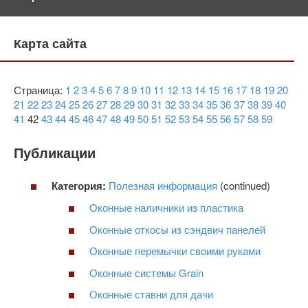
Карта сайта
Страница:
1
2
3
4
5
6
7
8
9
10
11
12
13
14
15
16
17
18
19
20
21
22
23
24
25
26
27
28
29
30
31
32
33
34
35
36
37
38
39
40
41
42
43
44
45
46
47
48
49
50
51
52
53
54
55
56
57
58
59
Публикации
Категория:
Полезная информация
(continued)
Оконные наличники из пластика
Оконные откосы из сэндвич панелей
Оконные перемычки своими руками
Оконные системы Grain
Оконные ставни для дачи