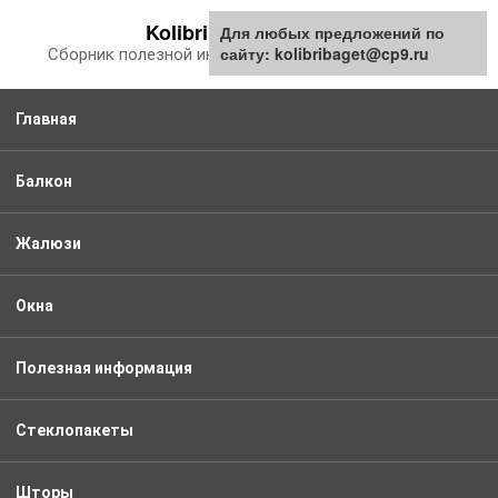
Перейти
Kolibribaget.ru
Для любых предложений по
к
сайту: kolibribaget@cp9.ru
Сборник полезной информации про балкон
контенту
Главная
Балкон
Жалюзи
Окна
Полезная информация
Стеклопакеты
Шторы