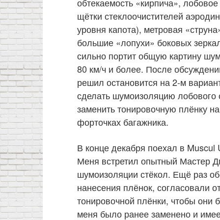
обтекаемость «кирпича», лобовое
щётки стеклоочистителей аэроди
уровня капота), метровая «струн
большие «лопухи» боковых зеркал
сильно портит общую картину шум
80 км/ч и более. После обсуждени
решил остановится на 2-м вариан
сделать шумоизоляцию лобового с
заменить тонировочную плёнку на
форточках багажника.
В конце декабря поехал в Muscul 
Меня встретил опытный Мастер Д
шумоизоляции стёкол. Ещё раз об
нанесения плёнок, согласовали о
тонировочной плёнки, чтобы они б
меня было ранее заменено и имее