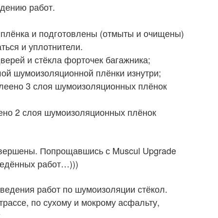
едению работ.
 плёнка и подготовлены (отмыты и очищены)
аться и уплотнители.
верей и стёкла форточек багажника;
слой шумоизоляционной плёнки изнутри;
клеено 3 слоя шумоизоляционных плёнок
еено 2 слоя шумоизоляционных плёнок
авершены. Попрощавшись с Muscul Upgrade
ведённых работ…)))
ведения работ по шумоизоляции стёкол.
 трассе, по сухому и мокрому асфальту,
.