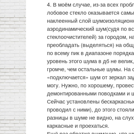
4. В моём случае, из-за всех про
лобовое стекло оказывается сам
наклеенный слой шумоизоляционн
аэродинамический шум(судя по вс
стеклоочистителей) за городом, н
преобладать (выделяться) на общ
по всему пик в диапазоне порядка
уровень этого шума в дб не велик
громче, чем остальные шумы. На с
«подключается» шум от зеркал зад
могу. Нужно, по хорошему, провес
демонтированными поводками и щ
Сейчас установлены бескаркасны
проводил с ними), до этого стоял
разницы в шуме не видно, на слух
каркасные и проехаться.
Ещё раз обратил внимание, что ш