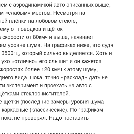
блем с аэродинамикой авто описанных выше,
ым «слабым» местом. Несмотря на
ой плёнки на лобовом стекле,
ему от поводков и щёток
а скорости от 80кмч и выше, начинает
ем уровне шума. На графиках ниже, это судя
 3500гц, который сильно выделяется. Хоть и
, ухо «отлично» его слышит и он кажется
коростях более 120 км/ч к этому шуму,
него вида. Пока, точно «расклад» дать не
ти эксперимент и проехать на авто с
ётками стеклоочистителей.
е щётки (последние замеры уровня шума
и каркасные (классические). По графикам
 пока не проверял. Надо поставить
ум от двигателя на неподвижном авто