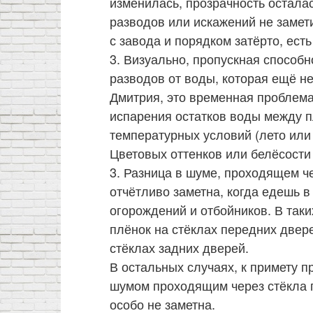
изменилась, прозрачность осталас
разводов или искажений не замет
с завода и порядком затёрто, ест
3. Визуально, пропускная способн
разводов от воды, которая ещё не
Дмитрия, это временная проблема
испарения остатков воды между п
температурных условий (лето или 
Цветовых оттенков или белёсости 
3. Разница в шуме, проходящем ч
отчётливо заметна, когда едешь в
огорождений и отбойников. В так
плёнок на стёклах передних двер
стёклах задних дверей.
В остальных случаях, к примету 
шумом проходящим через стёкла п
особо не заметна.