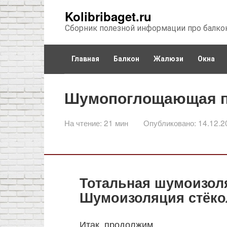
Перейти
Kolibribaget.ru
к
Сборник полезной информации про балко
контенту
Главная
Балкон
Жалюзи
Окна
Шумопоглощающая пл
На чтение:
21 мин
Опубликовано:
14.12.2
Тотальная шумоизоля
Шумоизоляция стёкол
Итак, продолжим…