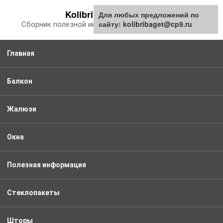
Перейти
Kolibribaget.ru
Для любых предложений по
к
сайту: kolibribaget@cp9.ru
Сборник полезной информации про балкон
контенту
Главная
Балкон
Жалюзи
Окна
Полезная информация
Стеклопакеты
Шторы