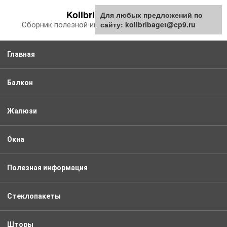
Перейти
Kolibribaget.ru
Для любых предложений по
к
сайту: kolibribaget@cp9.ru
Сборник полезной информации про балкон
контенту
Главная
Балкон
Жалюзи
Окна
Полезная информация
Стеклопакеты
Шторы