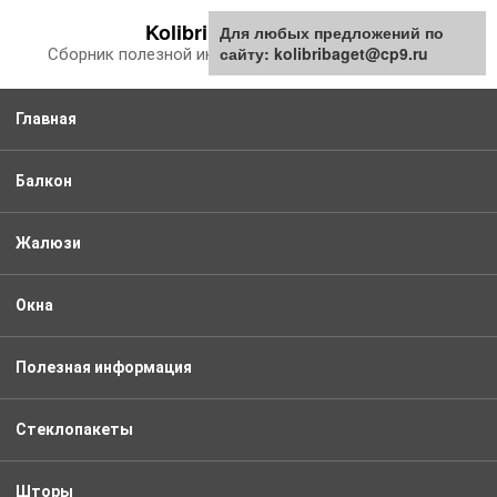
Перейти
Kolibribaget.ru
Для любых предложений по
к
сайту: kolibribaget@cp9.ru
Сборник полезной информации про балкон
контенту
Главная
Балкон
Жалюзи
Окна
Полезная информация
Стеклопакеты
Шторы