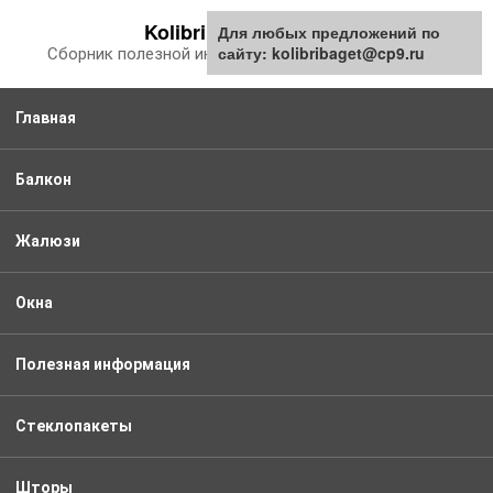
Перейти
Kolibribaget.ru
Для любых предложений по
к
сайту: kolibribaget@cp9.ru
Сборник полезной информации про балкон
контенту
Главная
Балкон
Жалюзи
Окна
Полезная информация
Стеклопакеты
Шторы