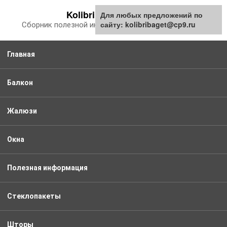
Перейти
Kolibribaget.ru
Для любых предложений по
к
сайту: kolibribaget@cp9.ru
Сборник полезной информации про балкон
контенту
Главная
Балкон
Жалюзи
Окна
Полезная информация
Стеклопакеты
Шторы