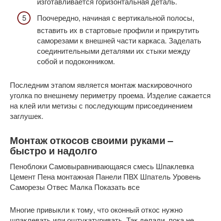
изготавливается горизонтальная деталь.
Поочередно, начиная с вертикальной полосы,
вставить их в стартовые профили и прикрутить
саморезами к внешней части каркаса. Заделать
соединительными деталями их стыки между
собой и подоконником.
Последним этапом является монтаж маскировочного
уголка по внешнему периметру проема. Изделие сажается
на клей или метизы с последующим присоединением
заглушек.
Монтаж откосов своими руками –
быстро и надолго
Пеноблоки
Самовыравнивающаяся смесь
Шпаклевка
Цемент
Пена монтажная
Панели ПВХ
Шпатель
Уровень
Саморезы
Отвес
Малка Показать все
Многие привыкли к тому, что оконный откос нужно
шпаклевать или оштукатуривать. Так делали, пока не