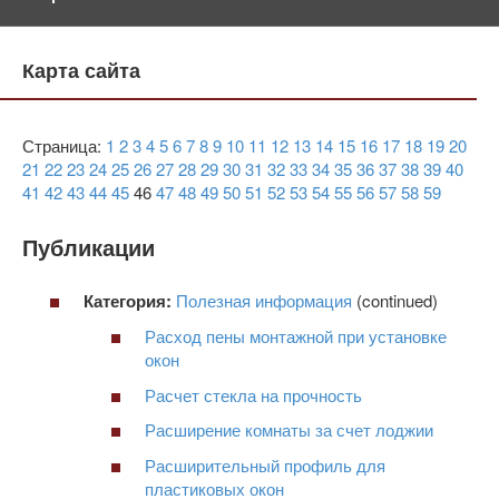
Карта сайта
Страница:
1
2
3
4
5
6
7
8
9
10
11
12
13
14
15
16
17
18
19
20
21
22
23
24
25
26
27
28
29
30
31
32
33
34
35
36
37
38
39
40
41
42
43
44
45
46
47
48
49
50
51
52
53
54
55
56
57
58
59
Публикации
Категория:
Полезная информация
(continued)
Расход пены монтажной при установке
окон
Расчет стекла на прочность
Расширение комнаты за счет лоджии
Расширительный профиль для
пластиковых окон