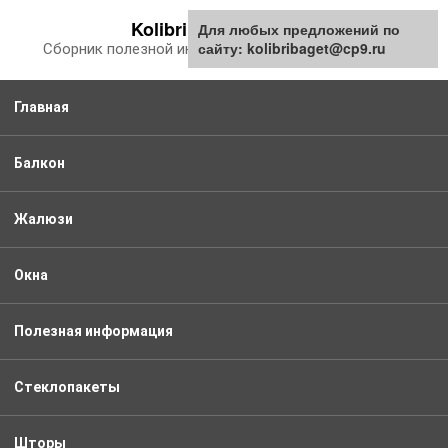
Перейти
Kolibribaget.ru
Для любых предложений по
к
сайту: kolibribaget@cp9.ru
Сборник полезной информации про балкон
контенту
Главная
Балкон
Жалюзи
Окна
Полезная информация
Стеклопакеты
Шторы