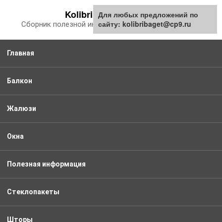
Перейти
Kolibribaget.ru
Для любых предложений по
к
сайту: kolibribaget@cp9.ru
Сборник полезной информации про балкон
контенту
Главная
Балкон
Жалюзи
Окна
Полезная информация
Стеклопакеты
Шторы