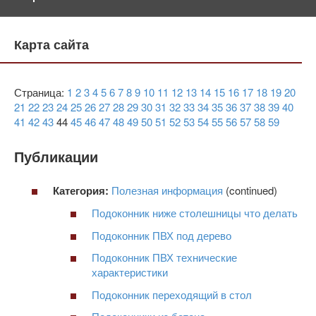
Карта сайта
Страница:
1
2
3
4
5
6
7
8
9
10
11
12
13
14
15
16
17
18
19
20
21
22
23
24
25
26
27
28
29
30
31
32
33
34
35
36
37
38
39
40
41
42
43
44
45
46
47
48
49
50
51
52
53
54
55
56
57
58
59
Публикации
Категория:
Полезная информация
(continued)
Подоконник ниже столешницы что делать
Подоконник ПВХ под дерево
Подоконник ПВХ технические
характеристики
Подоконник переходящий в стол