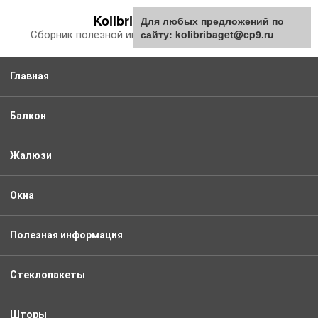
Перейти
Kolibribaget.ru
Для любых предложений по
к
сайту: kolibribaget@cp9.ru
Сборник полезной информации про балкон
контенту
Главная
Балкон
Жалюзи
Окна
Полезная информация
Стеклопакеты
Шторы