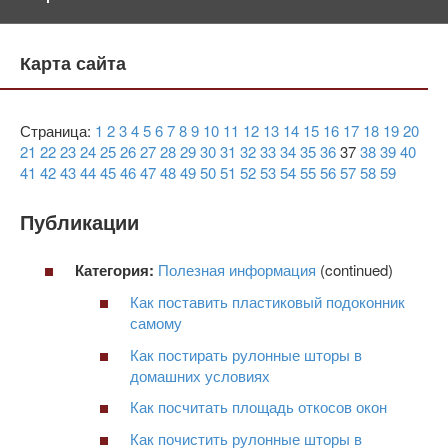
Карта сайта
Страница:
1
2
3
4
5
6
7
8
9
10
11
12
13
14
15
16
17
18
19
20
21
22
23
24
25
26
27
28
29
30
31
32
33
34
35
36
37
38
39
40
41
42
43
44
45
46
47
48
49
50
51
52
53
54
55
56
57
58
59
Публикации
Категория:
Полезная информация
(continued)
Как поставить пластиковый подоконник
самому
Как постирать рулонные шторы в
домашних условиях
Как посчитать площадь откосов окон
Как почистить рулонные шторы в