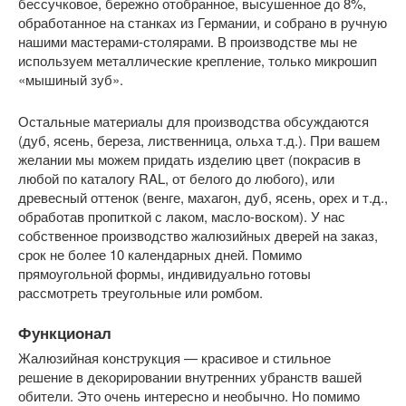
бессучковое, бережно отобранное, высушенное до 8%,
обработанное на станках из Германии, и собрано в ручную
нашими мастерами-столярами. В производстве мы не
используем металлические крепление, только микрошип
«мышиный зуб».
Остальные материалы для производства обсуждаются
(дуб, ясень, береза, лиственница, ольха т.д.). При вашем
желании мы можем придать изделию цвет (покрасив в
любой по каталогу RAL, от белого до любого), или
древесный оттенок (венге, махагон, дуб, ясень, орех и т.д.,
обработав пропиткой с лаком, масло-воском). У нас
собственное производство жалюзийных дверей на заказ,
срок не более 10 календарных дней. Помимо
прямоугольной формы, индивидуально готовы
рассмотреть треугольные или ромбом.
Функционал
Жалюзийная конструкция — красивое и стильное
решение в декорировании внутренних убранств вашей
обители. Это очень интересно и необычно. Но помимо