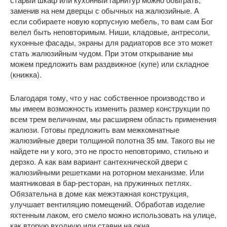
заменив на нем дверцы с обычных на жалюзийные. А
если собираете новую корпусную мебель, то вам сам Бог
велел быть неповторимым. Ниши, кладовые, антресоли,
кухонные фасады, экраны для радиаторов все это может
стать жалюзийным чудом. При этом открывание мы
можем предложить вам раздвижное (купе) или складное
(книжка).
Благодаря тому, что у нас собственное производство и
мы имеем возможность изменить размер конструкции по
всем трем величинам, мы расширяем область применения
жалюзи. Готовы предложить вам межкомнатные
жалюзийные двери толщиной полотна 35 мм. Такого вы не
найдете ни у кого, это не просто неповторимо, стильно и
дерзко. А как вам вариант сантехнической двери с
жалюзийными решетками на роторном механизме. Или
маятниковая в бар-ресторан, на пружинных петлях.
Обязательна в доме как межэтажная конструкция,
улучшает вентиляцию помещений. Обработав изделие
яхтенным лаком, его смело можно использовать на улице,
как вторую входную или ставни на окна.