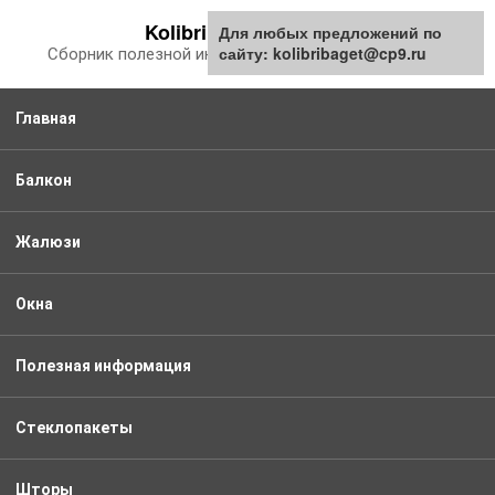
Перейти
Kolibribaget.ru
Для любых предложений по
к
сайту: kolibribaget@cp9.ru
Сборник полезной информации про балкон
контенту
Главная
Балкон
Жалюзи
Окна
Полезная информация
Стеклопакеты
Шторы