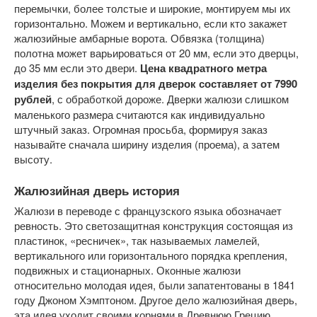
перемычки, более толстые и широкие, монтируем мы их
горизонтально. Можем и вертикально, если кто закажет
жалюзийные амбарные ворота. Обвязка (толщина)
полотна может варьироваться от 20 мм, если это дверцы,
до 35 мм если это двери.
Цена квадратного метра
изделия без покрытия для дверок составляет от 7990
рублей
, с обработкой дороже. Дверки жалюзи слишком
маленького размера считаются как индивидуально
штучный заказ. Огромная просьба, формируя заказ
называйте сначала ширину изделия (проема), а затем
высоту.
Жалюзийная дверь история
Жалюзи в переводе с французского языка обозначает
ревность. Это светозащитная конструкция состоящая из
пластинок, «ресничек», так называемых ламелей,
вертикального или горизонтального порядка крепления,
подвижных и стационарных. Оконные жалюзи
относительно молодая идея, были запатентованы в 1841
году Джоном Хэмптоном. Другое дело жалюзийная дверь,
эта идея уходит своими корнями в Древнюю Грецию.