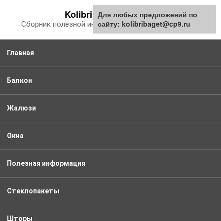
Перейти
Kolibribaget.ru
Для любых предложений по
к
сайту: kolibribaget@cp9.ru
Сборник полезной информации про балкон
контенту
Главная
Балкон
Жалюзи
Окна
Полезная информация
Стеклопакеты
Шторы