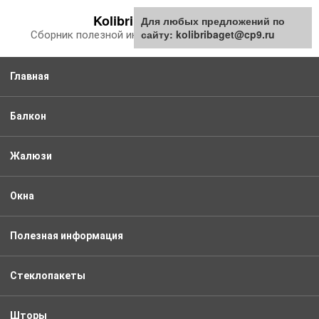
Перейти
Kolibribaget.ru
Для любых предложений по
к
сайту: kolibribaget@cp9.ru
Сборник полезной информации про балкон
контенту
Главная
Балкон
Жалюзи
Окна
Полезная информация
Стеклопакеты
Шторы